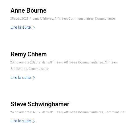
Anne Bourne
/
25 août 2021
dans
Affilié·e·s
,
Affilié·e·s Communautaires
,
Communauté
Lire la suite
Rémy Chhem
/
23 novembre 2020
dans
Affilié·e·s
,
Affilié·e·s Communautaires
,
Affilié·e·s
Étudiant·e·s
,
Communauté
Lire la suite
Steve Schwinghamer
/
23 novembre 2020
dans
Affilié·e·s
,
Affilié·e·s Communautaires
,
Communauté
Lire la suite