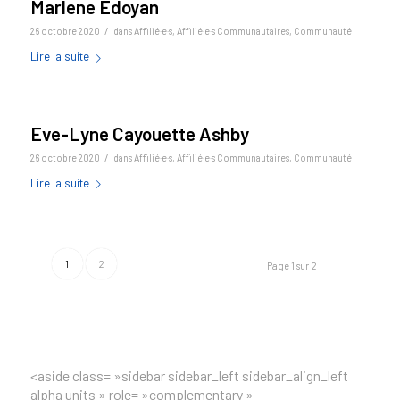
Marlene Edoyan
/
26 octobre 2020
dans
Affilié·e·s
,
Affilié·e·s Communautaires
,
Communauté
Lire la suite
Eve-Lyne Cayouette Ashby
/
26 octobre 2020
dans
Affilié·e·s
,
Affilié·e·s Communautaires
,
Communauté
Lire la suite
1
2
Page 1 sur 2
<aside class= »sidebar sidebar_left sidebar_align_left
alpha units » role= »complementary »