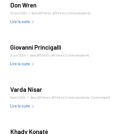
Don Wren
/
10 juin 2024
dans
Affilié·e·s
,
Affilié·e·s Communautaires
Lire la suite
Giovanni Princigalli
/
3 juin 2024
dans
Affilié·e·s
,
Affilié·e·s Communautaires
Lire la suite
Varda Nisar
/
5 avril 2024
dans
Affilié·e·s
,
Affilié·e·s Communautaires
,
Communauté
Lire la suite
Khady Konaté