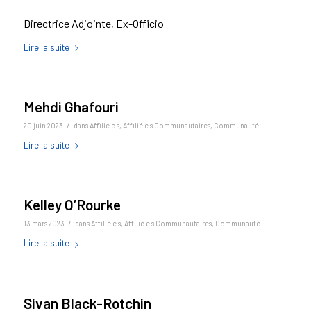
Directrice Adjointe, Ex-Officio
Lire la suite
Mehdi Ghafouri
/
20 juin 2023
dans
Affilié·e·s
,
Affilié·e·s Communautaires
,
Communauté
Lire la suite
Kelley O’Rourke
/
13 mars 2023
dans
Affilié·e·s
,
Affilié·e·s Communautaires
,
Communauté
Lire la suite
Sivan Black-Rotchin