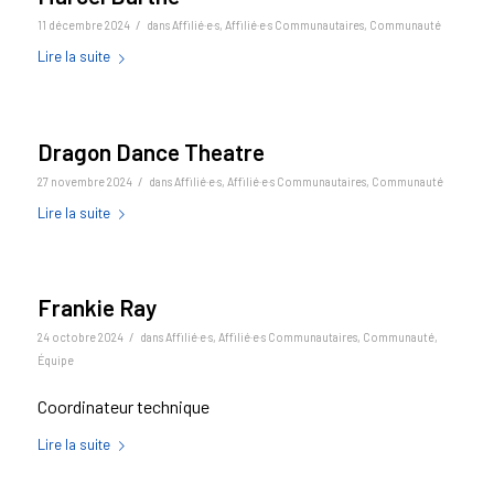
/
11 décembre 2024
dans
Affilié·e·s
,
Affilié·e·s Communautaires
,
Communauté
Lire la suite
Dragon Dance Theatre
/
27 novembre 2024
dans
Affilié·e·s
,
Affilié·e·s Communautaires
,
Communauté
Lire la suite
Frankie Ray
/
24 octobre 2024
dans
Affilié·e·s
,
Affilié·e·s Communautaires
,
Communauté
,
Équipe
Coordinateur technique
Lire la suite