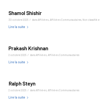
Shamol Shishir
/
30 octobre 2025
dans
Affilié·e·s
,
Affilié·e·s Communautaires
,
Non classifié.e
Lire la suite
Prakash Krishnan
/
2 octobre 2025
dans
Affilié·e·s
,
Affilié·e·s Communautaires
Lire la suite
Ralph Steyn
/
2 octobre 2025
dans
Affilié·e·s
,
Affilié·e·s Communautaires
Lire la suite