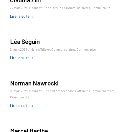
/
24 mars 2025
dans
Affilié·e·s
,
Affilié·e·s Communautaires
,
Communauté
Lire la suite
Léa Séguin
/
21 mars 2025
dans
Affilié·e·s Communautaires
,
Communauté
Lire la suite
Norman Nawrocki
/
10 mars 2025
dans
Affilié·e·s Chercheur·euse·s
,
Affilié·e·s Communautaires
,
Communauté
Lire la suite
Marcel Barthe