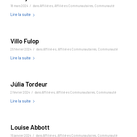
/
18 mars 2024
dans
Affilié·e·s
,
Affilié·e·s Communautaires
,
Communauté
Lire la suite
Villo Fulop
/
26 février 2024
dans
Affilié·e·s
,
Affilié·e·s Communautaires
,
Communauté
Lire la suite
Júlia Tordeur
/
2 février 2024
dans
Affilié·e·s
,
Affilié·e·s Communautaires
,
Communauté
Lire la suite
Louise Abbott
/
16 janvier 2024
dans
Affilié·e·s
,
Affilié·e·s Communautaires
,
Communauté