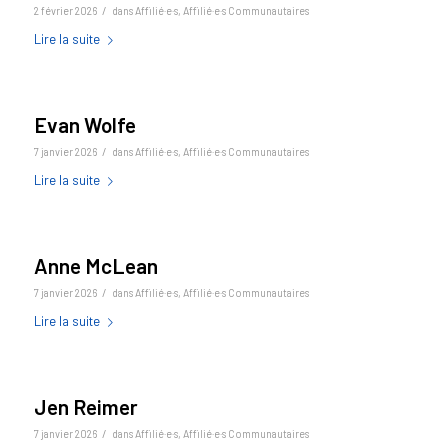
/
2 février 2026
dans
Affilié·e·s
,
Affilié·e·s Communautaires
Lire la suite
Evan Wolfe
/
7 janvier 2026
dans
Affilié·e·s
,
Affilié·e·s Communautaires
Lire la suite
Anne McLean
/
7 janvier 2026
dans
Affilié·e·s
,
Affilié·e·s Communautaires
Lire la suite
Jen Reimer
/
7 janvier 2026
dans
Affilié·e·s
,
Affilié·e·s Communautaires