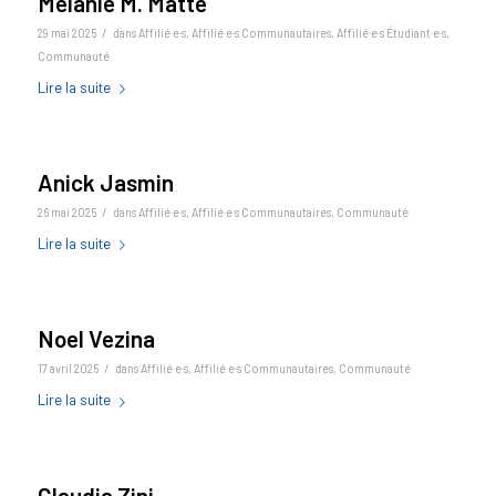
Mélanie M. Matte
/
29 mai 2025
dans
Affilié·e·s
,
Affilié·e·s Communautaires
,
Affilié·e·s Étudiant·e·s
,
Communauté
Lire la suite
Anick Jasmin
/
26 mai 2025
dans
Affilié·e·s
,
Affilié·e·s Communautaires
,
Communauté
Lire la suite
Noel Vezina
/
17 avril 2025
dans
Affilié·e·s
,
Affilié·e·s Communautaires
,
Communauté
Lire la suite
Claudia Zini