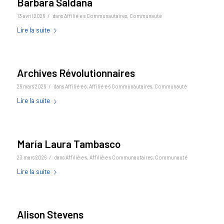
Barbara Saldana
/
13 avril 2026
dans
Affilié·e·s Communautaires
,
Communauté
Lire la suite
Archives Révolutionnaires
/
26 mars 2026
dans
Affilié·e·s
,
Affilié·e·s Communautaires
,
Communauté
Lire la suite
María Laura Tambasco
/
23 mars 2026
dans
Affilié·e·s
,
Affilié·e·s Communautaires
,
Communauté
Lire la suite
Alison Stevens