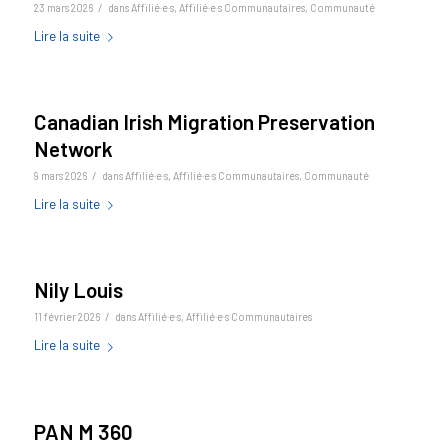
/
23 mars 2026
dans
Affilié·e·s
,
Affilié·e·s Communautaires
,
Communauté
Lire la suite
Canadian Irish Migration Preservation
Network
/
9 mars 2026
dans
Affilié·e·s
,
Affilié·e·s Communautaires
,
Communauté
Lire la suite
Nily Louis
/
11 février 2026
dans
Affilié·e·s
,
Affilié·e·s Communautaires
Lire la suite
PAN M 360