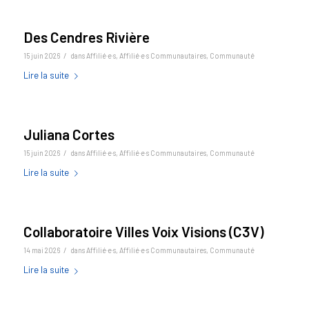
Des Cendres Rivière
/
15 juin 2026
dans
Affilié·e·s
,
Affilié·e·s Communautaires
,
Communauté
Lire la suite
Juliana Cortes
/
15 juin 2026
dans
Affilié·e·s
,
Affilié·e·s Communautaires
,
Communauté
Lire la suite
Collaboratoire Villes Voix Visions (C3V)
/
14 mai 2026
dans
Affilié·e·s
,
Affilié·e·s Communautaires
,
Communauté
Lire la suite