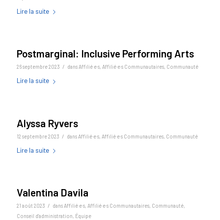
Lire la suite
Postmarginal: Inclusive Performing Arts
/
26 septembre 2023
dans
Affilié·e·s
,
Affilié·e·s Communautaires
,
Communauté
Lire la suite
Alyssa Ryvers
/
12 septembre 2023
dans
Affilié·e·s
,
Affilié·e·s Communautaires
,
Communauté
Lire la suite
Valentina Davila
/
21 août 2023
dans
Affilié·e·s
,
Affilié·e·s Communautaires
,
Communauté
,
Conseil d'administration
,
Équipe