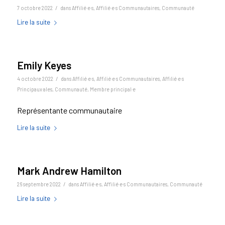
/
7 octobre 2022
dans
Affilié·e·s
,
Affilié·e·s Communautaires
,
Communauté
Lire la suite
Emily Keyes
/
4 octobre 2022
dans
Affilié·e·s
,
Affilié·e·s Communautaires
,
Affilié·e·s
Principaux·ales
,
Communauté
,
Membre principal·e
Représentante communautaire
Lire la suite
Mark Andrew Hamilton
/
26 septembre 2022
dans
Affilié·e·s
,
Affilié·e·s Communautaires
,
Communauté
Lire la suite