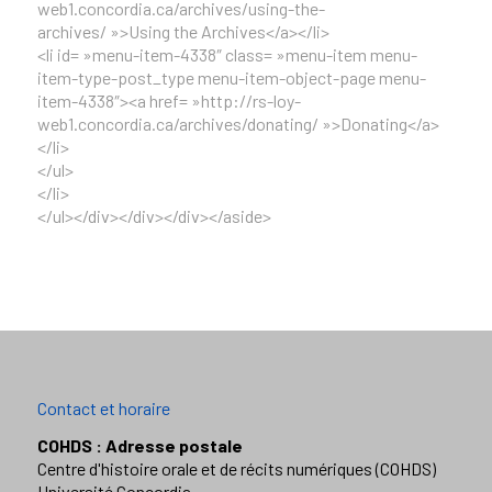
web1.concordia.ca/archives/using-the-
archives/ »>Using the Archives</a></li>
<li id= »menu-item-4338″ class= »menu-item menu-
item-type-post_type menu-item-object-page menu-
item-4338″><a href= »http://rs-loy-
web1.concordia.ca/archives/donating/ »>Donating</a>
</li>
</ul>
</li>
</ul></div></div></div></aside>
Contact et horaire
COHDS : Adresse postale
Centre d'histoire orale et de récits numériques (COHDS)
Université Concordia