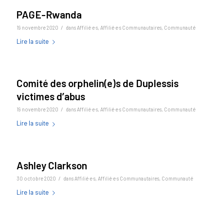
PAGE-Rwanda
/
19 novembre 2020
dans
Affilié·e·s
,
Affilié·e·s Communautaires
,
Communauté
Lire la suite
Comité des orphelin(e)s de Duplessis
victimes d’abus
/
19 novembre 2020
dans
Affilié·e·s
,
Affilié·e·s Communautaires
,
Communauté
Lire la suite
Ashley Clarkson
/
30 octobre 2020
dans
Affilié·e·s
,
Affilié·e·s Communautaires
,
Communauté
Lire la suite