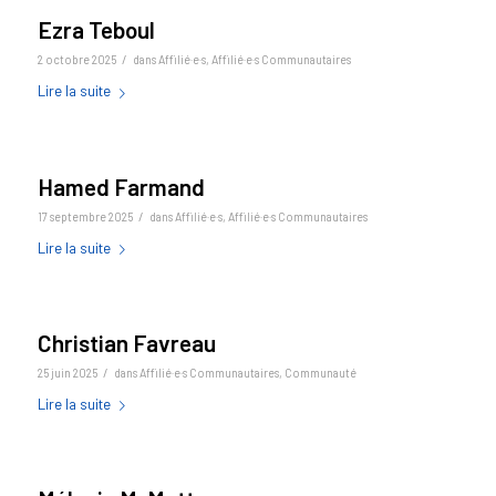
Ezra Teboul
/
2 octobre 2025
dans
Affilié·e·s
,
Affilié·e·s Communautaires
Lire la suite
Hamed Farmand
/
17 septembre 2025
dans
Affilié·e·s
,
Affilié·e·s Communautaires
Lire la suite
Christian Favreau
/
25 juin 2025
dans
Affilié·e·s Communautaires
,
Communauté
Lire la suite