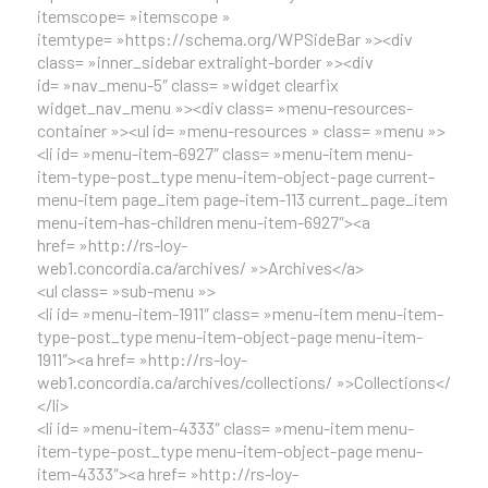
itemscope= »itemscope »
itemtype= »https://schema.org/WPSideBar »><div
class= »inner_sidebar extralight-border »><div
id= »nav_menu-5″ class= »widget clearfix
widget_nav_menu »><div class= »menu-resources-
container »><ul id= »menu-resources » class= »menu »>
<li id= »menu-item-6927″ class= »menu-item menu-
item-type-post_type menu-item-object-page current-
menu-item page_item page-item-113 current_page_item
menu-item-has-children menu-item-6927″><a
href= »http://rs-loy-
web1.concordia.ca/archives/ »>Archives</a>
<ul class= »sub-menu »>
<li id= »menu-item-1911″ class= »menu-item menu-item-
type-post_type menu-item-object-page menu-item-
1911″><a href= »http://rs-loy-
web1.concordia.ca/archives/collections/ »>Collections</a>
</li>
<li id= »menu-item-4333″ class= »menu-item menu-
item-type-post_type menu-item-object-page menu-
item-4333″><a href= »http://rs-loy-