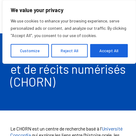
We value your privacy
We use cookies to enhance your browsing experience, serve
personalized ads or content, and analyze our traffic. By clicking
"Accept All", you consent to our use of cookies.
Customize
Reject All
Accept All
Centre d’histoire orale
et de récits numérisés
(CHORN)
Le CHORN est un centre de recherche basé à l’
Université
Concordia
qui explore les liens entre l’histoire orale, les