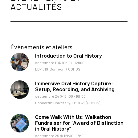
ACTUALITÉS
Évènements et ateliers
Introduction to Oral History
septembre 11 @ 10h00
-
12h00
LB-1019 (Sunroom), COHDS
Immersive Oral History Capture:
Setup, Recording, and Archiving
septembre 24 @ 13h00
-
16h00
Concordia University, LB-1042 (COHDS)
Come Walk With Us: Walkathon
Fundraiser for “Award of Distinction
in Oral History”
septembre 25 @ 12h30
-
17h00