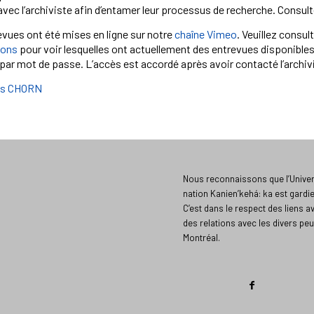
c l’archiviste afin d’entamer leur processus de recherche. Consultez
evues ont été mises en ligne sur notre
chaîne Vimeo
. Veuillez consul
ions
pour voir lesquelles ont actuellement des entrevues disponibles 
par mot de passe. L’accès est accordé après avoir contacté l’archiv
ès CHORN
Nous reconnaissons que l’Univers
nation Kanien’kehá: ka est gardi
C’est dans le respect des liens a
des relations avec les divers peu
Montréal.​