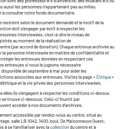
ion sont des professeur·e·s d’université, des étudiant·e·s ou
s aussi les personnes n’appartenant pas au milieu
er à consulter notre fonds documentaire.
e restreint selon le document demandé et le motif de la
tion doit s’engager par écrit à respecter les
ersonnes interviewées, c’est-à-dire le niveau de
gistrés au moment de la réalisation de
centre (par accord de donation). Chaque entrevue archivée au
r la personne interviewée en matière de confidentialité et
 protéger les entrevues données en respectant ces
nes entrevues si nous le jugeons nécessaire
 disponible de septembre à mai pour aider les
rictions associées aux entrevues. Visitez la page «
Éthique
»
d’éthique et la vie privée des personnes interviewées.
le elles·ils s’engagent à respecter les conditions ci-dessus
 se trouve ci-dessous. Celui-ci fournit par
peuvent accéder à nos documents d’archives.
ellement accessible par rendez-vous au centre, situé au
étage, salle LB-1042, 1400, boul. De Maisonneuve Ouest,
s à se familiariser avec la
collection
du centre et à