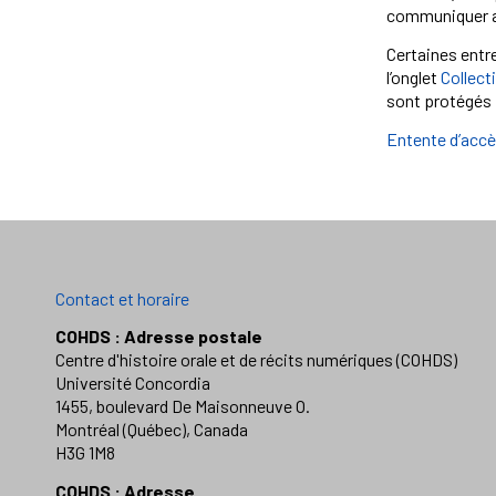
communiquer ave
Certaines entr
l’onglet
Collect
sont protégés 
Entente d’acc
Contact et horaire
COHDS : Adresse postale
Centre d'histoire orale et de récits numériques (COHDS)
Université Concordia
1455, boulevard De Maisonneuve O.
Montréal (Québec), Canada
H3G 1M8
COHDS : Adresse