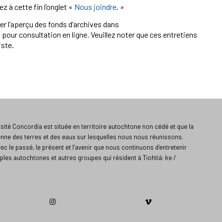
 à cette fin l’onglet «
Nous joindre
. »
ter l’aperçu des fonds d’archives dans
pour consultation en ligne. Veuillez noter que ces entretiens
iste.
ité Concordia est située en territoire autochtone non cédé et que la
enne des terres et des eaux sur lesquelles nous nous réunissons.
vec le passé, le présent et l’avenir que nous continuons d’entretenir
ples autochtones et autres groupes qui résident à Tiohtiá: ke /