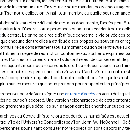
viewées. En général, les chercheur·euse·s qui utilisent notre collect
ne·s de la communauté. En vertu de notre mandat, nous encourageon
 utiliser notre collection. Ainsi, tout membre du public peut demand
t donné le caractère délicat de certains documents, l’accès peut êtr
sultation. D’abord, toute personne souhaitant accéder à notre collec
e
du centre
.
La principale règle d’éthique concerne la vie privée des p
 que chacune d’entre elles a attribué à ses propos ou souvenirs enre
r formulaire de consentement) ou au moment du don de l’entrevue au 
 attribuer un degré de restriction conforme aux souhaits exprimés pa
future. L’un des principaux mandats du centre est de conserver et de
conséquent, nous nous réservons le droit de refuser l’accès à certai
 les souhaits des personnes interviewées. L’archiviste du centre est
s à comprendre l’organisation de notre collection ainsi que les rest
 plus sur les mesures que nous prenons pour respecter les principes 
hercheur·euse·s doivent signer une
entente d’accès
en vertu de laquel
ès ne leur soit accordé. Une version téléchargeable de cette entente
enseignements plus détaillés sur la façon dont les chercheur·euse·s 
’archives du Centre d’histoire orale et de récits numérisés est actu
re-ville de l’Université Concordia (pavillon John-W.-McConnell, 10e 
personnes souhaitant consulter notre collection sont d’abord invitée