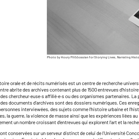
Photo by Houry Pilibbossian for Storying Lives, Narrating Histo
toire orale et de récits numérisés est un centre de recherche unive
ntre abrite des archives contenant plus de 1500 entrevues d’histoire 
 des chercheur·euse·s affilié·e·s ou des organismes partenaires. La p
 des documents d’archives sont des dossiers numériques. Ces enreg
personnes interviewées, des sujets comme l’histoire urbaine et l’histo
les, la guerre, la violence de masse ainsi que les expériences liées au 
ment un nombre croissant d’entrevues qui explorent l’art et la rech
nt conservées sur un serveur distinct de celui de l’Université Concor