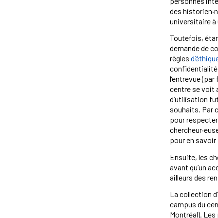
personnes inter
des historien·
universitaire à
Toutefois, étan
demande de con
règles
d’éthiqu
confidentialité
l’entrevue (pa
centre se voit
d’utilisation 
souhaits. Par 
pour respecter
chercheur·euse·
pour en savoir
Ensuite, les c
avant qu’un acc
ailleurs des r
La collection d
campus du cent
Montréal). Les 