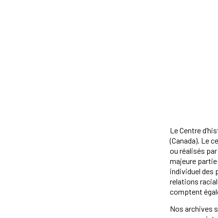
Le Centre d’his
(Canada). Le ce
ou réalisés par
majeure partie
individuel des 
relations racia
comptent égale
Nos archives so