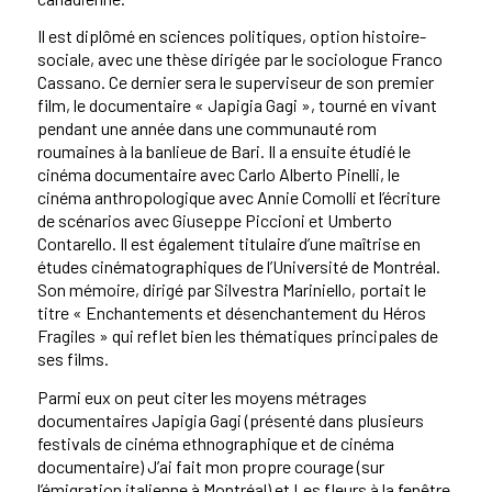
Il est diplômé en sciences politiques, option histoire-
sociale, avec une thèse dirigée par le sociologue Franco
Cassano. Ce dernier sera le superviseur de son premier
film, le documentaire « Japigia Gagi », tourné en vivant
pendant une année dans une communauté rom
roumaines à la banlieue de Bari. Il a ensuite étudié le
cinéma documentaire avec Carlo Alberto Pinelli, le
cinéma anthropologique avec Annie Comolli et l’écriture
de scénarios avec Giuseppe Piccioni et Umberto
Contarello. Il est également titulaire d’une maîtrise en
études cinématographiques de l’Université de Montréal.
Son mémoire, dirigé par Silvestra Mariniello, portait le
titre « Enchantements et désenchantement du Héros
Fragiles » qui reflet bien les thématiques principales de
ses films.
Parmi eux on peut citer les moyens métrages
documentaires Japigia Gagi (présenté dans plusieurs
festivals de cinéma ethnographique et de cinéma
documentaire) J’ai fait mon propre courage (sur
l’émigration italienne à Montréal) et Les fleurs à la fenêtre