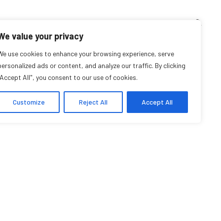
TEACHING CORNER
ARCHIVES
EVENTS
EN
FR
We value your privacy
St-Louis Lamoureux
We use cookies to enhance your browsing experience, serve
personalized ads or content, and analyze our traffic. By clicking
"Accept All", you consent to our use of cookies.
dent Affiliate and Artist
Customize
Reject All
Accept All