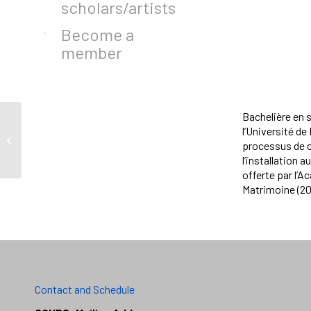
scholars/artists
Become a
member
Bachelière en 
l’Université de
Maude B. Lafrance
processus de cr
l’installation 
offerte par l’A
Matrimoine (20
Contact and Schedule