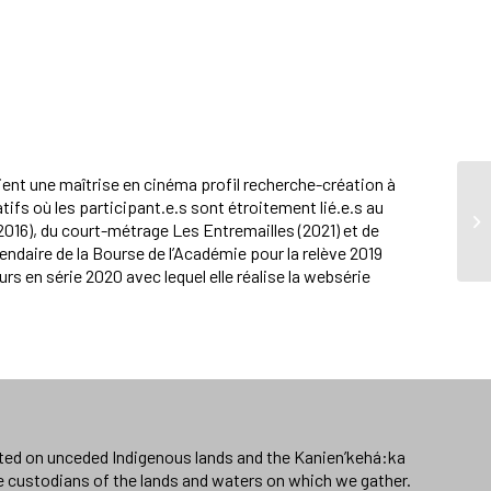
ient une maîtrise en cinéma profil recherche-création à
tifs où les participant.e.s sont étroitement lié.e.s au
2016), du court-métrage Les Entremailles (2021) et de
iendaire de la Bourse de l’Académie pour la relève 2019
rs en série 2020 avec lequel elle réalise la websérie
ated on unceded Indigenous lands and the Kanien’kehá:ka
e custodians of the lands and waters on which we gather.