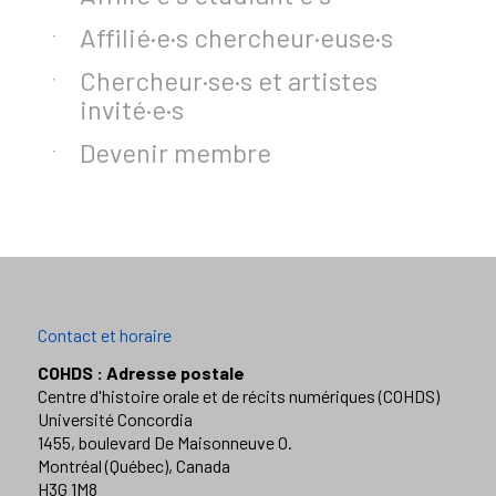
Affilié·e·s chercheur·euse·s
Chercheur·se·s et artistes
invité·e·s
Devenir membre
Contact et horaire
COHDS : Adresse postale
Centre d'histoire orale et de récits numériques (COHDS)
Université Concordia
1455, boulevard De Maisonneuve O.
Montréal (Québec), Canada
H3G 1M8