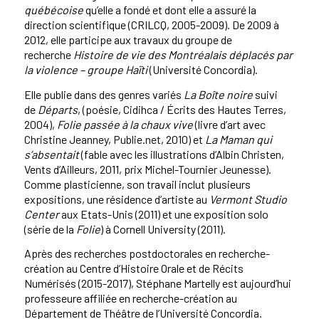
québécoise
qu’elle a fondé et dont elle a assuré la
direction scientifique (CRILCQ, 2005-2009). De 2009 à
2012, elle participe aux travaux du groupe de
recherche
Histoire de vie des Montréalais déplacés par
la violence – groupe Haïti
(Université Concordia).
Elle publie dans des genres variés
La Boîte noire
suivi
de
Départs
, (poésie, Cidihca / Écrits des Hautes Terres,
2004),
Folie passée à la chaux vive
(livre d’art avec
Christine Jeanney, Publie.net, 2010) et
La Maman qui
s’absentait
(fable avec les illustrations d’Albin Christen,
Vents d’Ailleurs, 2011, prix Michel-Tournier Jeunesse).
Comme plasticienne, son travail inclut plusieurs
expositions, une résidence d’artiste au
Vermont Studio
Center
aux Etats-Unis (2011) et une exposition solo
(série de la
Folie
) à Cornell University (2011).
Après des recherches postdoctorales en recherche-
création au Centre d’Histoire Orale et de Récits
Numérisés (2015-2017), Stéphane Martelly est aujourd’hui
professeure affiliée en recherche-création au
Département de Théâtre de l’Université Concordia.