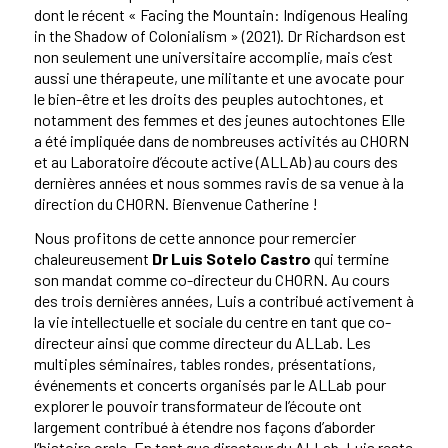
dont le récent « Facing the Mountain: Indigenous Healing
in the Shadow of Colonialism » (2021). Dr Richardson est
non seulement une universitaire accomplie, mais c’est
aussi une thérapeute, une militante et une avocate pour
le bien-être et les droits des peuples autochtones, et
notamment des femmes et des jeunes autochtones Elle
a été impliquée dans de nombreuses activités au CHORN
et au Laboratoire d’écoute active (ALLAb) au cours des
dernières années et nous sommes ravis de sa venue à la
direction du CHORN. Bienvenue Catherine !
Nous profitons de cette annonce pour remercier
chaleureusement
Dr Luis Sotelo Castro
qui termine
son mandat comme co-directeur du CHORN. Au cours
des trois dernières années, Luis a contribué activement à
la vie intellectuelle et sociale du centre en tant que co-
directeur ainsi que comme directeur du ALLab. Les
multiples séminaires, tables rondes, présentations,
événements et concerts organisés par le ALLab pour
explorer le pouvoir transformateur de l’écoute ont
largement contribué à étendre nos façons d’aborder
l’histoire orale. En tant que directeur du ALLab, Luis reste