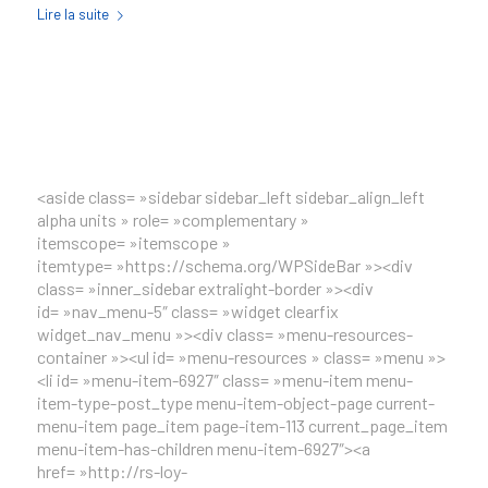
Lire la suite
<aside class= »sidebar sidebar_left sidebar_align_left
alpha units » role= »complementary »
itemscope= »itemscope »
itemtype= »https://schema.org/WPSideBar »><div
class= »inner_sidebar extralight-border »><div
id= »nav_menu-5″ class= »widget clearfix
widget_nav_menu »><div class= »menu-resources-
container »><ul id= »menu-resources » class= »menu »>
<li id= »menu-item-6927″ class= »menu-item menu-
item-type-post_type menu-item-object-page current-
menu-item page_item page-item-113 current_page_item
menu-item-has-children menu-item-6927″><a
href= »http://rs-loy-