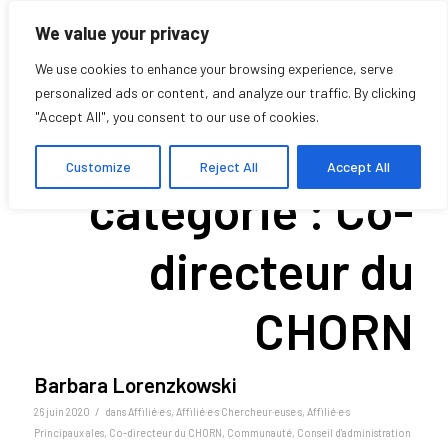
We value your privacy
We use cookies to enhance your browsing experience, serve
personalized ads or content, and analyze our traffic. By clicking
"Accept All", you consent to our use of cookies.
Archive pour la
Customize
Reject All
Accept All
catégorie : Co-
directeur du
CHORN
Barbara Lorenzkowski
/
26 juin 2020
dans
Affilié·e·s
,
Affilié·e·s Chercheur·euse·s
,
Affilié·e·s
Principaux·ales
,
Co-directeur du CHORN
,
Communauté
,
Conseil d'administration