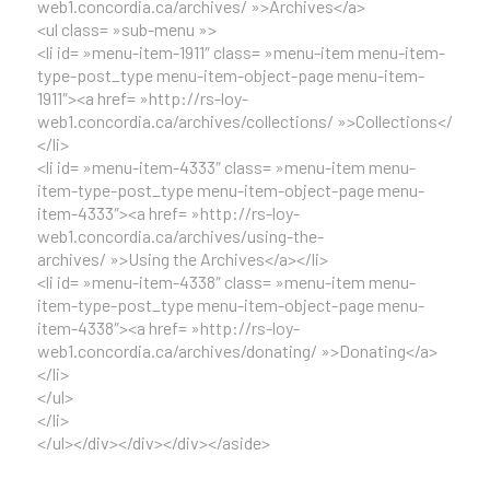
web1.concordia.ca/archives/ »>Archives</a>
<ul class= »sub-menu »>
<li id= »menu-item-1911″ class= »menu-item menu-item-
type-post_type menu-item-object-page menu-item-
1911″><a href= »http://rs-loy-
web1.concordia.ca/archives/collections/ »>Collections</a>
</li>
<li id= »menu-item-4333″ class= »menu-item menu-
item-type-post_type menu-item-object-page menu-
item-4333″><a href= »http://rs-loy-
web1.concordia.ca/archives/using-the-
archives/ »>Using the Archives</a></li>
<li id= »menu-item-4338″ class= »menu-item menu-
item-type-post_type menu-item-object-page menu-
item-4338″><a href= »http://rs-loy-
web1.concordia.ca/archives/donating/ »>Donating</a>
</li>
</ul>
</li>
</ul></div></div></div></aside>