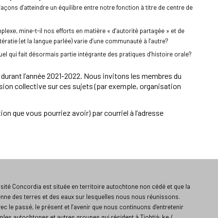
açons d’atteindre un équilibre entre notre fonction à titre de centre de
plexe, mine-t-il nos efforts en matière « d’autorité partagée » et de
ératie (et la langue parlée) varie d’une communauté à l’autre?
el qui fait désormais partie intégrante des pratiques d’histoire orale?
s durant l’année 2021-2022. Nous invitons les membres du
ion collective sur ces sujets (par exemple, organisation
n que vous pourriez avoir) par courriel à l’adresse
ité Concordia est située en territoire autochtone non cédé et que la
enne des terres et des eaux sur lesquelles nous nous réunissons.
vec le passé, le présent et l’avenir que nous continuons d’entretenir
ples autochtones et autres groupes qui résident à Tiohtiá: ke /