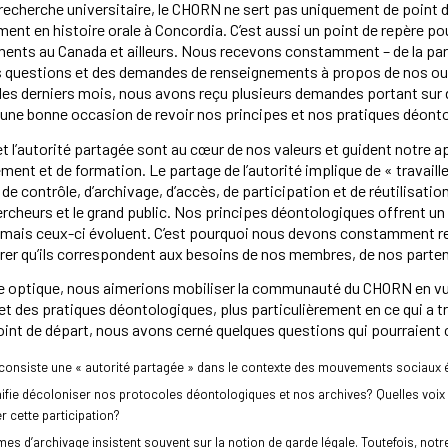
recherche universitaire, le CHORN ne sert pas uniquement de point d
ment en histoire orale à Concordia. C’est aussi un point de repèr
ents au Canada et ailleurs. Nous recevons constamment – de la part 
s questions et des demandes de renseignements à propos de nos out
es derniers mois, nous avons reçu plusieurs demandes portant sur de
une bonne occasion de revoir nos principes et nos pratiques déont
et l’autorité partagée sont au cœur de nos valeurs et guident notre 
ment et de formation. Le partage de l’autorité implique de « travaill
 de contrôle, d’archivage, d’accès, de participation et de réutilisatio
ercheurs et le grand public. Nos principes déontologiques offrent 
 mais ceux-ci évoluent. C’est pourquoi nous devons constamment re
er qu’ils correspondent aux besoins de nos membres, de nos parten
 optique, nous aimerions mobiliser la communauté du CHORN en vue d
et des pratiques déontologiques, plus particulièrement en ce qui a tr
t de départ, nous avons cerné quelques questions qui pourraient co
consiste une « autorité partagée » dans le contexte des mouvements sociaux é
ifie décoloniser nos protocoles déontologiques et nos archives? Quelles voix dev
r cette participation?
es d’archivage insistent souvent sur la notion de garde légale. Toutefois, not