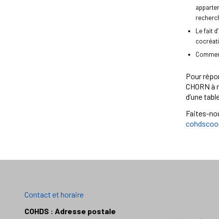
apparten
recherch
Le fait 
cocréati
Comment 
Pour répon
CHORN à no
d’une tabl
Faites-nou
cohdscoor
Contact et horaire
COHDS : Adresse postale