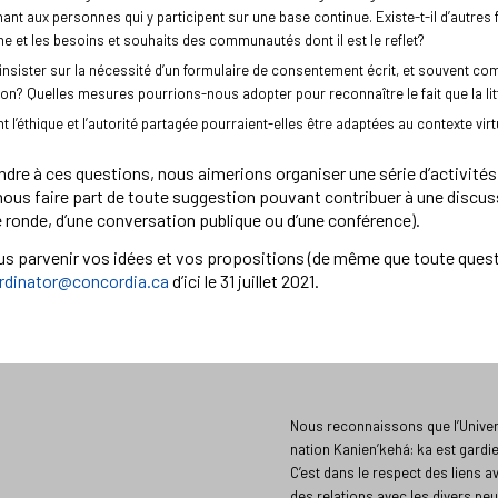
ant aux personnes qui y participent sur une base continue. Existe-t-il d’autres f
e et les besoins et souhaits des communautés dont il est le reflet?
d’insister sur la nécessité d’un formulaire de consentement écrit, et souvent com
on? Quelles mesures pourrions-nous adopter pour reconnaître le fait que la litt
l’éthique et l’autorité partagée pourraient-elles être adaptées au contexte virtu
dre à ces questions, nous aimerions organiser une série d’activité
us faire part de toute suggestion pouvant contribuer à une discuss
e ronde, d’une conversation publique ou d’une conférence).
s parvenir vos idées et vos propositions (de même que toute questio
dinator@concordia.ca
d’ici le 31 juillet 2021.
Nous reconnaissons que l’Univers
nation Kanien’kehá: ka est gardi
C’est dans le respect des liens a
des relations avec les divers peu