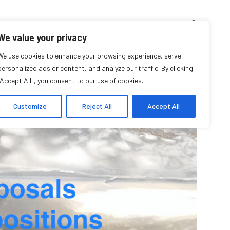
D’ENSEIGNEMENT
ARCHIVES
EVENTS
EN
FR
We value your privacy
es pratiques et les
We use cookies to enhance your browsing experience, serve
personalized ads or content, and analyze our traffic. By clicking
"Accept All", you consent to our use of cookies.
logiques au CHORN
Customize
Reject All
Accept All