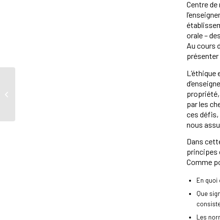
Centre de 
l’enseigne
établissem
orale – de
Au cours d
présenter 
L’éthique 
Communiqué sur la
d’enseigne
découverte
propriété,
d’ossements de 215
par les ch
enfants autochtones...
ces défis,
nous assur
Dans cette
principes 
Comme poin
En quoi 
Que sign
consiste
Les norm