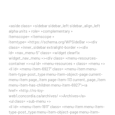
<aside class= »sidebar sidebar_left sidebar_align_left
alpha units » role= »complementary »
itemscope= »itemscope »
itemtype= »https://schema.org/WPSideBar »><div
class= »inner_sidebar extralight-border »><div
id= »nav_menu-5″ class= »widget clearfix
widget_nav_menu »><div class= »menu-resources-
container »><ul id= »menu-resources » class= »menu »>
<li id= »menu-item-6927″ class= »menu-item menu-
item-type-post_type menu-item-object-page current-
menu-item page_item page-item-113 current_page_item
menu-item-has-children menu-item-6927″><a
href= »http://rs-loy-
web1.concordia.ca/archives/ »>Archives</a>
<ul class= »sub-menu »>
<li id= »menu-item-1911″ class= »menu-item menu-item-
type-post_type menu-item-object-page menu-item-