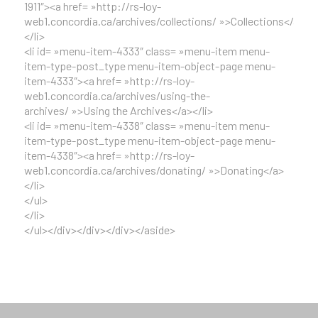
1911″><a href= »http://rs-loy-
web1.concordia.ca/archives/collections/ »>Collections</a>
</li>
<li id= »menu-item-4333″ class= »menu-item menu-
item-type-post_type menu-item-object-page menu-
item-4333″><a href= »http://rs-loy-
web1.concordia.ca/archives/using-the-
archives/ »>Using the Archives</a></li>
<li id= »menu-item-4338″ class= »menu-item menu-
item-type-post_type menu-item-object-page menu-
item-4338″><a href= »http://rs-loy-
web1.concordia.ca/archives/donating/ »>Donating</a>
</li>
</ul>
</li>
</ul></div></div></div></aside>