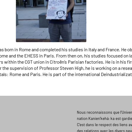
as born in Rome and completed his studies in Italy and France. He o
ome and the EHESS in Paris. From then on, his studies focused on lab
 within the CGT union in Citroën’s Parisian factories. He is in his fi
 the supervision of Professor Steven High, he is working on a resear
ls: Rome and Paris. He is part of the international Deindustrializat
Nous reconnaissons que l’Univers
nation Kanien’kehá: ka est gardi
C’est dans le respect des liens a
des relations avec les divers peu