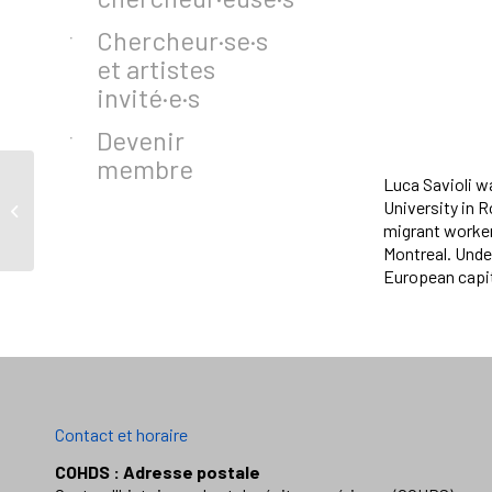
Chercheur·se·s
et artistes
invité·e·s
Devenir
membre
Luca Savioli w
University in R
Slut Island Festival
migrant workers
Montreal. Under
European capita
Contact et horaire
COHDS : Adresse postale