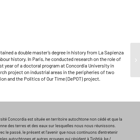
btained a double master’s degree in history from La Sapienza
our history. In Paris, he conducted research on the role of
rst year of a doctoral program at Concordia University in
ch project on industrial areas in the peripheries of two
ion and the Politics of Our Time (DePOT) project.
ité Concordia est située en territoire autochtone non cédé et que la
enne des terres et des eaux sur lesquelles nous nous réunissons.
vec le passé, le présent et l’avenir que nous continuons d’entretenir
ples autochtones et autres groupes qui résident à Tiohtiá: ke /