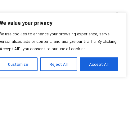
D’ENSEIGNEMENT
ARCHIVES
EVENTS
EN
FR
We value your privacy
We use cookies to enhance your browsing experience, serve
Luca Savioli
personalized ads or content, and analyze our traffic. By clicking
"Accept All", you consent to our use of cookies.
Affilié étudiant
Customize
Reject All
Accept All