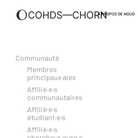
À PROPOS DE NOUS
Communauté
Membres
principaux·ales
Affilié·e·s
communautaires
Affilié·e·s
étudiant·e·s
Affilié·e·s
chercheur·euse·s