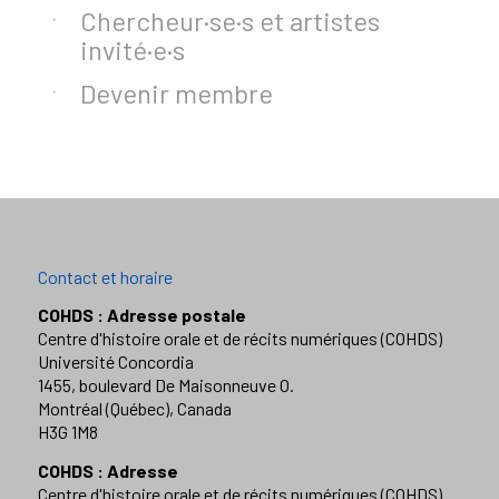
Chercheur·se·s et artistes
invité·e·s
Devenir membre
Contact et horaire
COHDS : Adresse postale
Centre d'histoire orale et de récits numériques (COHDS)
Université Concordia
1455, boulevard De Maisonneuve O.
Montréal (Québec), Canada
H3G 1M8
COHDS : Adresse
Centre d'histoire orale et de récits numériques (COHDS)