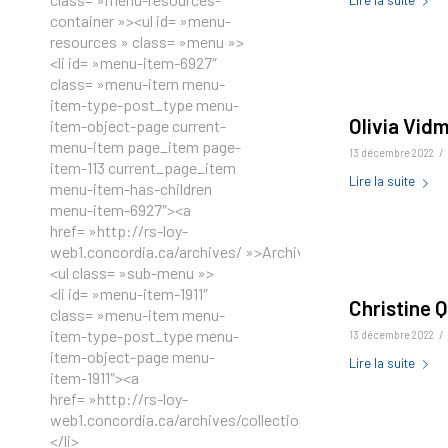
Lire la suite
container »><ul id= »menu-
resources » class= »menu »>
<li id= »menu-item-6927″
class= »menu-item menu-
item-type-post_type menu-
Olivia Vid
item-object-page current-
menu-item page_item page-
/
13 décembre 2022
item-113 current_page_item
Lire la suite
menu-item-has-children
menu-item-6927″><a
href= »http://rs-loy-
web1.concordia.ca/archives/ »>Archives</a>
<ul class= »sub-menu »>
<li id= »menu-item-1911″
Christine Q
class= »menu-item menu-
item-type-post_type menu-
/
13 décembre 2022
item-object-page menu-
Lire la suite
item-1911″><a
href= »http://rs-loy-
web1.concordia.ca/archives/collections/ »>Collections</a>
</li>