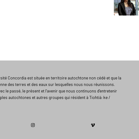
ité Concordia est située en territoire autochtone non cédé et que la
enne des terres et des eaux sur lesquelles nous nous réunissons.
vec le passé, le présent et l’avenir que nous continuons d’entretenir
ples autochtones et autres groupes qui résident à Tiohtiá: ke /