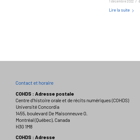
/
1 décembre 2022
Lire la suite
Contact et horaire
COHDS : Adresse postale
Centre d'histoire orale et de récits numériques (COHDS)
Université Concordia
1455, boulevard De Maisonneuve O.
Montréal (Québec), Canada
H3G 1M8
COHDS : Adresse