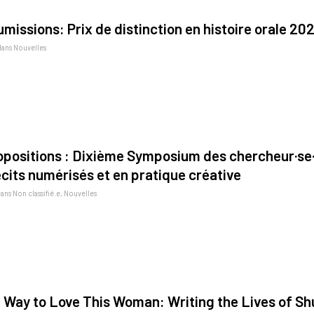
missions: Prix de distinction en histoire orale 20
dans
Nouvelles
opositions : Dixième Symposium des chercheur·se·s
écits numérisés et en pratique créative
dans
Non classifié.e
,
Nouvelles
 Way to Love This Woman: Writing the Lives of Sh