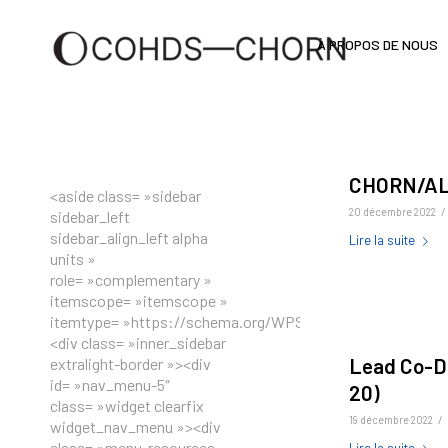
À PROPOS DE NOUS
CHORN/ALLa
<aside class= »sidebar
/
20 décembre 2022
sidebar_left
sidebar_align_left alpha
Lire la suite
units »
role= »complementary »
itemscope= »itemscope »
itemtype= »https://schema.org/WPSideBar »>
<div class= »inner_sidebar
Lead Co-Di
extralight-border »><div
id= »nav_menu-5″
20)
class= »widget clearfix
/
19 décembre 2022
widget_nav_menu »><div
class= »menu-resources-