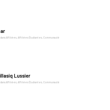
mar
dans
Affilié·e·s
,
Affilié·e·s Étudiant·e·s
,
Communauté
illasiq Lussier
dans
Affilié·e·s
,
Affilié·e·s Étudiant·e·s
,
Communauté