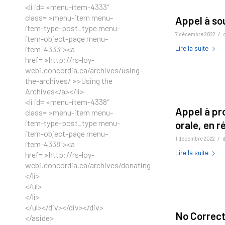
<li id= »menu-item-4333″
class= »menu-item menu-
Appel à sou
item-type-post_type menu-
/
7 décembre 2022
item-object-page menu-
item-4333″><a
Lire la suite
href= »http://rs-loy-
web1.concordia.ca/archives/using-
the-archives/ »>Using the
Archives</a></li>
<li id= »menu-item-4338″
Appel à pr
class= »menu-item menu-
item-type-post_type menu-
orale, en r
item-object-page menu-
/
1 décembre 2022
item-4338″><a
Lire la suite
href= »http://rs-loy-
web1.concordia.ca/archives/donating/ »>Donating</a>
</li>
</ul>
</li>
</ul></div></div></div>
No Correct
</aside>