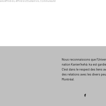
dans
Affilié·e·s
,
Affilié·e·s Étudiant·e·s
,
Communauté
Nous reconnaissons que l’Univers
nation Kanien’kehá: ka est gardi
C’est dans le respect des liens a
des relations avec les divers peu
Montréal.​