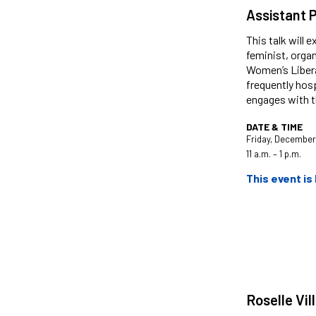
Assistant P
This talk will 
feminist, organ
Women’s Libera
frequently hosp
engages with th
DATE & TIME
Friday, December
11 a.m. – 1 p.m.
This event is
Roselle Vi