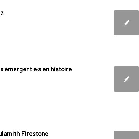
22
 émergent·e·s en histoire
ulamith Firestone