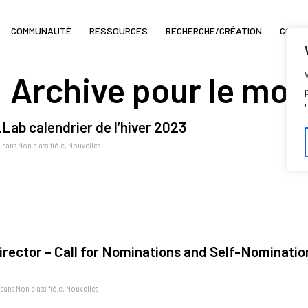
COMMUNAUTÉ
RESSOURCES
RECHERCHE/CRÉATION
COIN 
Archive pour le moi
b calendrier de l’hiver 2023
dans
Non classifié.e
,
Nouvelles
rector – Call for Nominations and Self-Nominatio
dans
Non classifié.e
,
Nouvelles